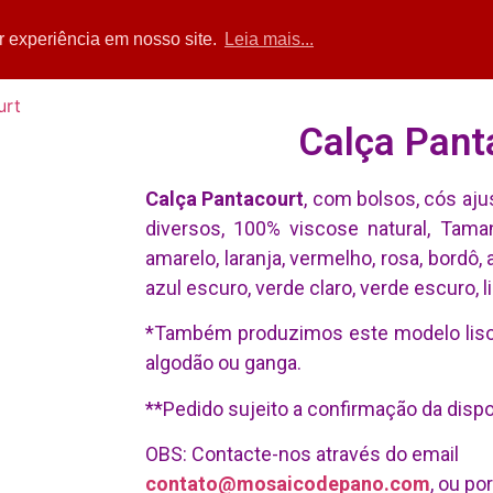
Home
Acessórios
Blusas
Calças
Sa
r experiência em nosso site.
Leia mais...
Calça Pant
Calça Pantacourt
, com bolsos, cós aju
diversos, 100% viscose natural, Tama
amarelo, laranja, vermelho, rosa, bordô, 
azul escuro, verde claro, verde escuro, l
*Também produzimos este modelo liso, 
algodão ou ganga.
**Pedido sujeito a confirmação da dispo
OBS: Contacte-nos através do email
contato@mosaicodepano.com
, ou po