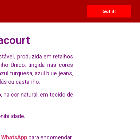
ias
Shorts
Vestidos
Fale Conosco
Got it!
acourt
stável, produzida em retalhos
nho Único, tingida nas cores
azul turquesa, azul blue jeans,
ilás ou castanho.
na cor natural, em tecido de
nibilidade.
r
WhatsApp
para encomendar