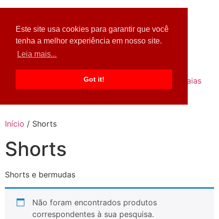
Pular
para
o
Este site usa cookies para garantir que você
conteúdo
tenha a melhor experiência em nosso site.
Leia mais...
Got it!
Home
Acessórios
Blusas
Calças
Saias
Shorts
Vestidos
Fale Conosco
Início
/ Shorts
Shorts
Shorts e bermudas
Não foram encontrados produtos
correspondentes à sua pesquisa.