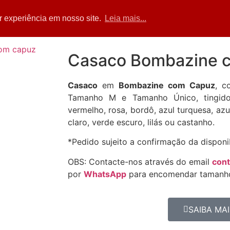
Home
Acessórios
Blusas
Calças
Sa
r experiência em nosso site.
Leia mais...
Casaco Bombazine 
Casaco
em
Bombazine com Capuz
, c
Tamanho M e Tamanho Único, tingido 
vermelho, rosa, bordô, azul turquesa, azu
claro, verde escuro, lilás ou castanho.
*Pedido sujeito a confirmação da disponi
OBS: Contacte-nos através do email
con
por
WhatsApp
para encomendar tamanho
SAIBA MAI