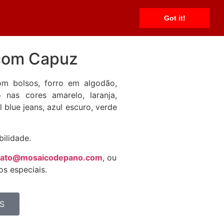
ias
Shorts
Vestidos
Fale Conosco
Got it!
com Capuz
om bolsos, forro em algodão,
nas cores amarelo, laranja,
l blue jeans, azul escuro, verde
bilidade.
tato@mosaicodepano.com
, ou
s especiais.
S