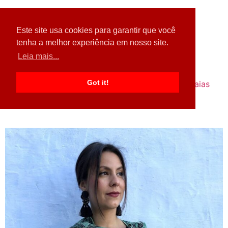
Este site usa cookies para garantir que você
tenha a melhor experiência em nosso site.
Leia mais...
Got it!
Home
Acessórios
Blusas
Calças
Saias
Shorts
Vestidos
Fale Conosco