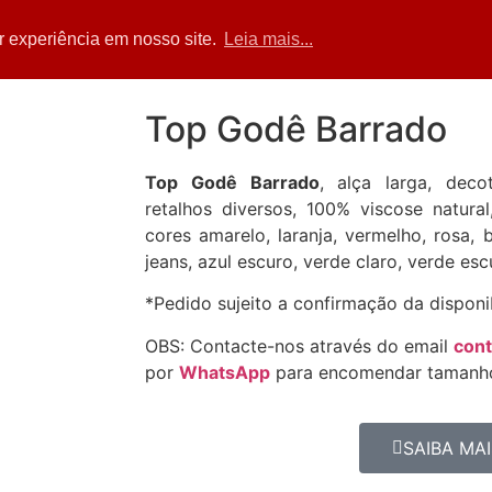
Home
Acessórios
Blusas
Calças
Sa
r experiência em nosso site.
Leia mais...
Top Godê Barrado
Top Godê Barrado
, alça larga, dec
retalhos diversos, 100% viscose natura
cores amarelo, laranja, vermelho, rosa, 
jeans, azul escuro, verde claro, verde esc
*Pedido sujeito a confirmação da disponi
OBS: Contacte-nos através do email
con
por
WhatsApp
para encomendar tamanho
SAIBA MAI