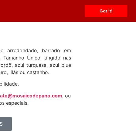
ias
Shorts
Vestidos
Fale Conosco
Got it!
ote arredondado, barrado em
l, Tamanho Único, tingido nas
bordô, azul turquesa, azul blue
uro, lilás ou castanho.
bilidade.
tato@mosaicodepano.com
, ou
s especiais.
S