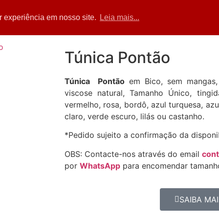
Home
Acessórios
Blusas
Calças
Sa
r experiência em nosso site.
Leia mais...
Túnica Pontão
Túnica Pontão
em Bico, sem mangas, 
viscose natural, Tamanho Único, tingid
vermelho, rosa, bordô, azul turquesa, azu
claro, verde escuro, lilás ou castanho.
*Pedido sujeito a confirmação da disponi
OBS: Contacte-nos através do email
con
por
WhatsApp
para encomendar tamanho
SAIBA MAI