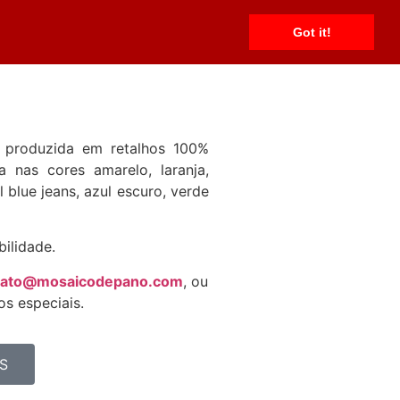
ias
Shorts
Vestidos
Fale Conosco
Got it!
produzida em retalhos 100%
a nas cores amarelo, laranja,
l blue jeans, azul escuro, verde
bilidade.
tato@mosaicodepano.com
, ou
s especiais.
S