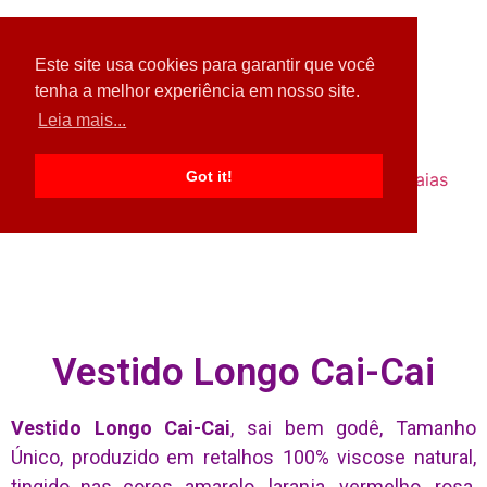
Este site usa cookies para garantir que você
tenha a melhor experiência em nosso site.
Leia mais...
Got it!
Home
Acessórios
Blusas
Calças
Saias
Shorts
Vestidos
Fale Conosco
Vestido Longo Cai-Cai
Vestido Longo Cai-Cai
, sai bem godê, Tamanho
Único, produzido em retalhos 100% viscose natural,
tingido nas cores amarelo, laranja, vermelho, rosa,